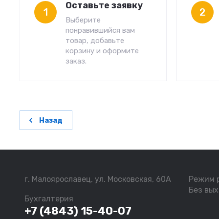
Оставьте заявку
1
2
Выберите
понравившийся вам
товар, добавьте
корзину и оформите
заказ.
Назад
г. Малоярославец, ул. Московская, 60А
Режим 
Без вых
Бухгалтерия
+7 (4843) 15-40-07