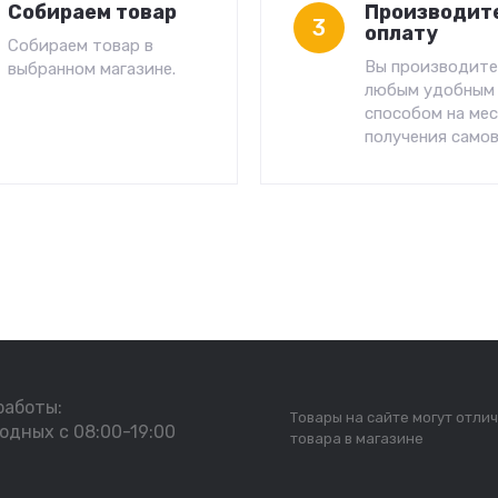
Собираем товар
Производит
3
оплату
Собираем товар в
Вы производите
выбранном магазине.
любым удобным
способом на ме
получения самов
работы:
Товары на сайте могут отлич
одных с 08:00-19:00
товара в магазине