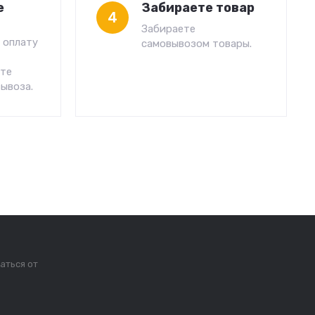
е
Забираете товар
4
Забираете
 оплату
самовывозом товары.
сте
ывоза.
аться от