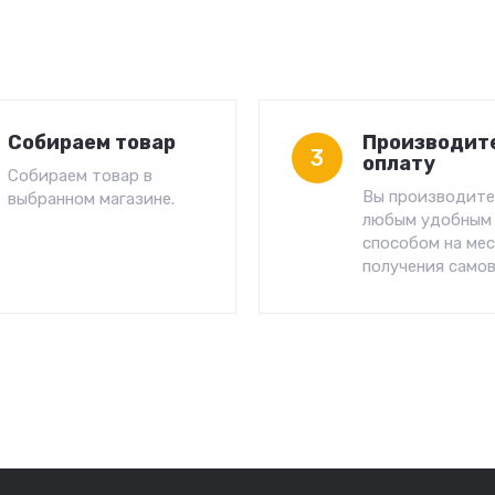
Собираем товар
Производит
3
оплату
Собираем товар в
Вы производите
выбранном магазине.
любым удобным
способом на ме
получения самов