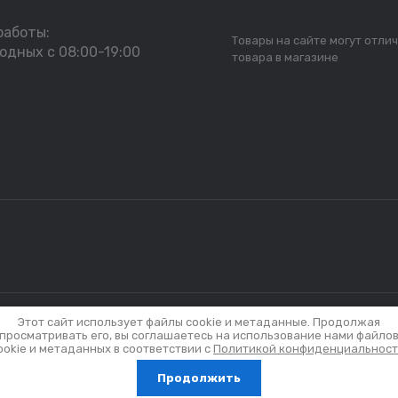
работы:
Товары на сайте могут отлич
одных с 08:00-19:00
товара в магазине
Этот сайт использует файлы cookie и метаданные. Продолжая
актеристики, представленные на сайте, не являются публичной офер
просматривать его, вы соглашаетесь на использование нами файло
ной информации о наличии и стоимости товара, пожалуйста, обра
ookie и метаданных в соответствии с
Политикой конфиденциальнос
Продолжить