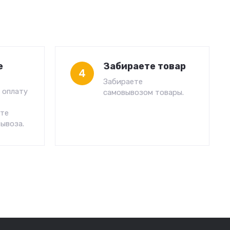
е
Забираете товар
4
Забираете
 оплату
самовывозом товары.
сте
ывоза.