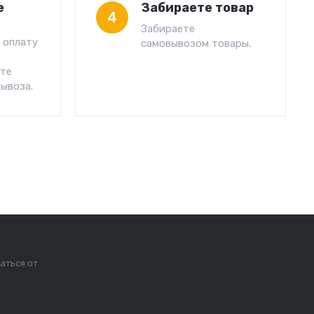
е
Забираете товар
4
Забираете
 оплату
самовывозом товары.
сте
ывоза.
аться от