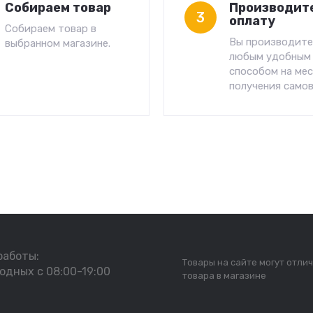
Собираем товар
Производит
3
оплату
Собираем товар в
Вы производите
выбранном магазине.
любым удобным
способом на ме
получения самов
работы:
Товары на сайте могут отлич
одных с 08:00-19:00
товара в магазине