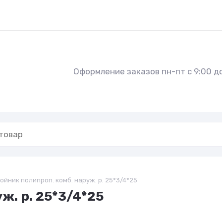
Оформление заказов пн-пт с 9:00 до
ойник полипроп. комб. наруж. р. 25*3/4*25
ж. р. 25*3/4*25