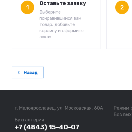
Оставьте заявку
1
2
Выберите
понравившийся вам
товар, добавьте
корзину и оформите
заказ.
Назад
г. Малоярославец, ул. Московская, 60А
Режим 
Без вых
Бухгалтерия
+7 (4843) 15-40-07