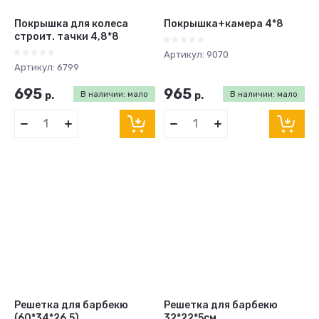
Покрышка для колеса
Покрышка+камера 4*8
строит. тачки 4,8*8
Артикул:
9070
Артикул:
6799
695
965
р.
В наличии: мало
р.
В наличии: мало
Решетка для барбекю
Решетка для барбекю
(60*34*26,5)
32*22*5см