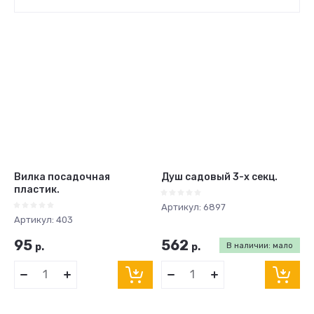
Цена - убывание
Цена - возрастание
Название - Я-А
Название - А-Я
Вилка посадочная
Душ садовый 3-х секц.
пластик.
Артикул:
6897
Артикул:
403
95
562
р.
р.
В наличии: мало